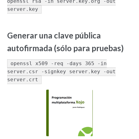
openssl rsa -in server.key.org -out
server.key
Generar una clave pública
autofirmada (sólo para pruebas)
openssl x509 -req -days 365 -in
server.csr -signkey server.key -out
server.crt