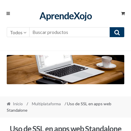
Ir a la navegación
Ir al contenido
AprendeXojo
Todos
Inicio
/
Multiplataforma
/ Uso de SSL en apps web
Standalone
Uso de SSL en apps web Standalone