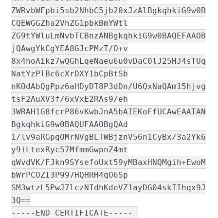
ZWRvbWFpbi5sb2NhbC5jb20xJzAlBgkqhkiG9w0B
CQEWGGZha2VhZG1pbkBmYWtl
ZG9tYWluLmNvbTCBnzANBgkqhkiG9w0BAQEFAAOB
jQAwgYkCgYEA8GJcPMzT/O+v
8x4hoAikz7wQGhLqeNaeu6u0vDaC0lJ25HJ4sTUq
NatYzPlBc6cXrDXY1bCpBtSb
nKOdAbQgPpz6aHDyDT8P3dDn/U6QxNaQAm15hjvg
tsF2AuXV3f/6xVxE2RAs9/eh
3WRAH1G8fcrP86vKwbJnA5bAIEKoFfUCAwEAATAN
BgkqhkiG9w0BAQUFAAOBgQAd
1/lv9aRGpqOMrNVgBLTWBjznV56n1CyBx/3a2Yk6
y9iLtexRyc57MfmmGwpnZ4mt
qWvdVK/FJkn9SYsefoUxt59yMBaxHNQMgih+EwoM
bWrPCOZI3P997HQHRH4qO6Sp
SM3wtzL5PwJ7lczNIdhKdeVZ1ayDG04skIIhqx9J
3Q==
-----END CERTIFICATE-----