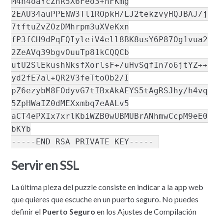
M4h4oaYcZhR5X6Feo3+nFKmg
2EAU34auPPENW3Tl1ROpkH/LJ2tekzvyHQJBAJ/j
7tftuZvZOzDMhrpm3uXVeKxn
fP3fCH9dPqFQIyleiV4ell8BK8usY6P87Og1vua2
2ZeAVq39bgvOuuTp81kCQQCb
utU2SlEkushNksfXorlsF+/uHvSgfIn7o6jtYZ++
yd2fE7al+QR2V3feTtoOb2/I
pZ6ezybM8FOdyvG7tIBxAkAEYS5tAgRSJhy/h4vq
5ZpHWaIZ0dMEXxmbq7eAALv5
aCT4ePXIx7xrlKbiWZB0wUBMUBrANhmwCcpM9eE0
bKYb
-----END RSA PRIVATE KEY-----
Servir en SSL
La última pieza del puzzle consiste en indicar a la app web
que quieres que escuche en un puerto seguro. No puedes
definir el
Puerto Seguro
en los Ajustes de Compilación