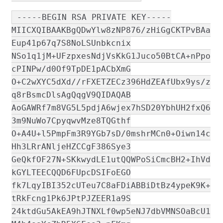
-----BEGIN RSA PRIVATE KEY-----
MIICXQIBAAKBgQDwYlw8zNP876/zHiGgCKTPvBAa
Eup41p67q7S8NoLSUnbkcnix
NSo1q1jM+UFzpxesNdjVsKkG1Juco50BtCA+nPpo
cPINPw/d0Of9TpDE1pACbXmG
O+C2wXYC5dXd//rFXETZECz396HdZEAfUbx9ys/z
q8rBsmcDlsAgQqgV9QIDAQAB
AoGAWRf7m8VG5L5pdjA6wjex7hSD20YbhUH2fxQ6
3m9NuWo7CpyqwvMze8TQGthf
O+A4U+l5PmpFm3R9YGb7sD/0mshrMCn0+Oiwn14c
Hh3LRrANljeHZCCgF386Sye3
GeQkfOF27N+SKkwydLE1utQQWPoSiCmcBH2+IhVd
kGYLTEECQQD6FUpcDSIFoEGO
fk7LqyIBI352cUTeu7C8aFDiABBiDtBz4ypeK9K+
tRkFcng1Pk6JPtPJZEER1a9S
24ktdGu5AkEA9hJTNXLf0wp5eNJ7dbVMNSOaBcU1