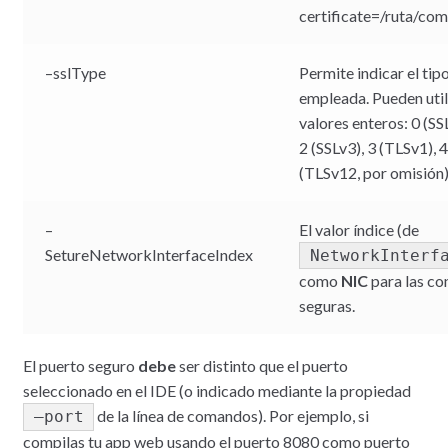
certificate=/ruta/com
–sslType
Permite indicar el tip
empleada. Pueden util
valores enteros: 0 (SS
2 (SSLv3), 3 (TLSv1), 
(TLSv12, por omisión)
–
El valor índice (de
SetureNetworkInterfaceIndex
NetworkInterf
como
NIC
para las co
seguras.
El puerto seguro
debe
ser distinto que el puerto
seleccionado en el IDE (o indicado mediante la propiedad
de la línea de comandos). Por ejemplo, si
—port
compilas tu app web usando el puerto 8080 como puerto