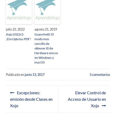
julio 25, 2022
agosto 21, 2019
Xojo 2022r2:
GuancheID: El
¡Encripta tus PDF!
modo más
sencillo de
obtener ID de
Hardware únicos
en Windows y
macOS
Publicado en
junio 13, 2017
5 comentarios
Navegación de entradas
Excepciones:
Elevar Control de
emisión desde Clases en
Acceso de Usuario en
Xojo
Xojo