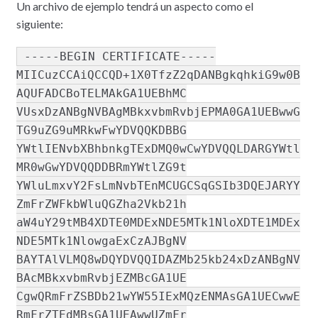
Un archivo de ejemplo tendrá un aspecto como el
siguiente:
-----BEGIN CERTIFICATE-----
MIICuzCCAiQCCQD+1X0TfzZ2qDANBgkqhkiG9w0B
AQUFADCBoTELMAkGA1UEBhMC
VUsxDzANBgNVBAgMBkxvbmRvbjEPMA0GA1UEBwwG
TG9uZG9uMRkwFwYDVQQKDBBG
YWtlIENvbXBhbnkgTExDMQ0wCwYDVQQLDARGYWtl
MR0wGwYDVQQDDBRmYWtlZG9t
YWluLmxvY2FsLmNvbTEnMCUGCSqGSIb3DQEJARYY
ZmFrZWFkbWluQGZha2Vkb21h
aW4uY29tMB4XDTE0MDExNDE5MTk1NloXDTE1MDEx
NDE5MTk1NlowgaExCzAJBgNV
BAYTAlVLMQ8wDQYDVQQIDAZMb25kb24xDzANBgNV
BAcMBkxvbmRvbjEZMBcGA1UE
CgwQRmFrZSBDb21wYW55IExMQzENMAsGA1UECwwE
RmFrZTEdMBsGA1UEAwwUZmFr